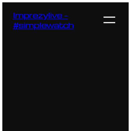
Przejdź
do
Imprezylive –
treści
#simplewatch