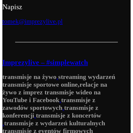
Napisz
tomek@imprezylive.pl
Imprezylive – #simplewatch
transmisje na żywo
,
streaming wydarzeń
transmisje sportowe online,
relacje na
żywo z imprez
​
transmisje wideo na
YouTube i Facebook
,
transmisje z
zawodów sportowych
,
transmisje z
konferencji
,
transmisje z koncertów
,
transmisje z wydarzeń kulturalnych
transmisje z eventów firmowych