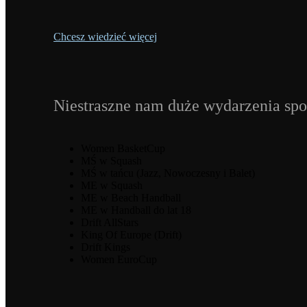
Chcesz wiedzieć więcej
Niestraszne nam duże wydarzenia spo
Women BasketCup
MŚ w Squash
MŚ w tańcu (Jazz, Nowoczesny i Balet)
ME w Squash
ME w Beach Handball
ME w Handball do lat 18
Drift AllStars
King Of Europe (Drift)
Drift Kings
Women EuroCup