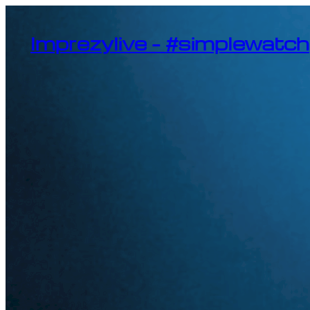
Przejdź
do
treści
Imprezylive – #simplewatch