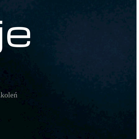
je
zkoleń