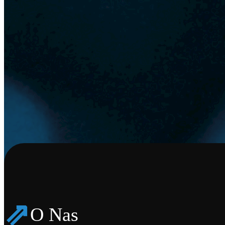
⇗
O Nas