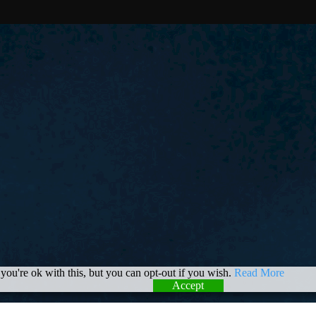
you're ok with this, but you can opt-out if you wish.
Read More
Accept